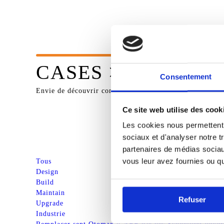
Prénom
*
CASES > UPGRAD
Consentement
Téléphone
*
Envie de découvrir comment notre longueur d’avance se tr
Ce site web utilise des cook
Les cookies nous permettent d
Message
*
sociaux et d'analyser notre t
partenaires de médias sociaux
vous leur avez fournies ou qu'
Tous
Design
Build
Maintain
Refuser
Upgrade
Industrie
Industr