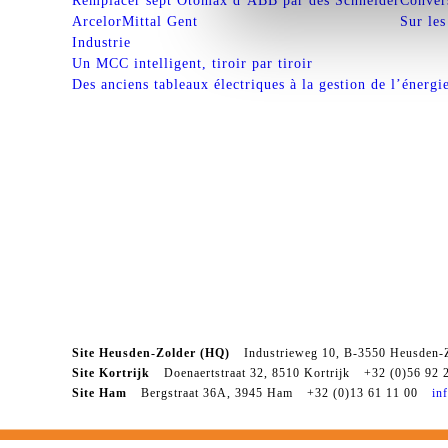
Remplacer sept Otomax d’ABB par des Schneider
Conver
ArcelorMittal Gent
Sur les
Industrie
Un MCC intelligent, tiroir par tiroir
J’autorise P&V Panels
ce que stipule la
décl
Des anciens tableaux électriques à la gestion de l’énergi
Site Heusden-Zolder (HQ)
Industrieweg 10,
B-3550 Heusden-Z
Site Kortrijk
Doenaertstraat 32,
8510 Kortrijk
+32 (0)56 92 
Site Ham
Bergstraat 36A, 3945 Ham
+32 (0)13 61 11 00
in