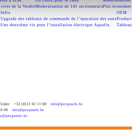
sion à IZM
Un choix pour le cœur
Modernisation 
 rives de la Vesdre
Modernisation de 141 sectionneurs
Plus économes 
Infra
OEM
Upgrade des tableaux de commande de l’épuration des eaux
Product
 à traiter les données ci-dessus et à la conserver conformément à
aration de confidentialité
.
e
Une deuxième vie pour l’installation électrique Aquafin
Tableau
older
+32 (0)13 61 11 00
info@pnvpanels.be
20 00
info@pnvpanels.be
fo@pnvpanels.be