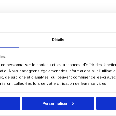
Nom
*
E
Détails
E-mail
*
aduit dans la pratique ? Voici un aperçu de la centaine de projets à
ies.
e personnaliser le contenu et les annonces, d'offrir des fonctio
rafic. Nous partageons également des informations sur l'utilisati
, de publicité et d'analyse, qui peuvent combiner celles-ci avec
ils ont collectées lors de votre utilisation de leurs services.
Personnaliser
ie
Industrie
Industrie